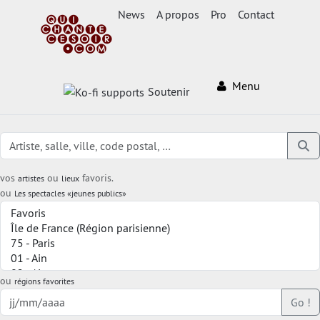
News
A propos
Pro
Contact
Menu
Soutenir
vos
ou
favoris.
artistes
lieux
ou
Les spectacles «jeunes publics»
ou
régions favorites
Go !