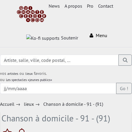
News
A propos
Pro
Contact
Menu
Soutenir
vos
ou
favoris.
artistes
lieux
ou
Les spectacles «jeunes publics»
Go !
Accueil
→
lieux
→
Chanson à domicile - 91 - (91)
Chanson à domicile - 91 - (91)