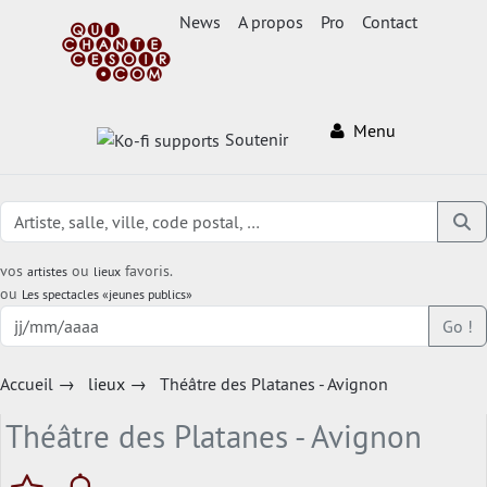
News
A propos
Pro
Contact
Menu
Soutenir
vos
ou
favoris.
artistes
lieux
ou
Les spectacles «jeunes publics»
Go !
Accueil
→
lieux
→
Théâtre des Platanes - Avignon
Théâtre des Platanes - Avignon