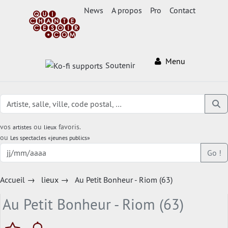
News
A propos
Pro
Contact
Menu
Soutenir
vos
ou
favoris.
artistes
lieux
ou
Les spectacles «jeunes publics»
Go !
Accueil
→
lieux
→
Au Petit Bonheur - Riom (63)
Au Petit Bonheur - Riom (63)