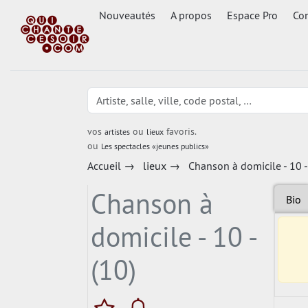
Nouveautés
A propos
Espace Pro
Con
vos
ou
favoris.
artistes
lieux
ou
Les spectacles «jeunes publics»
Accueil
→
lieux
→
Chanson à domicile - 10 -
Chanson à
Bio
domicile - 10 -
(10)