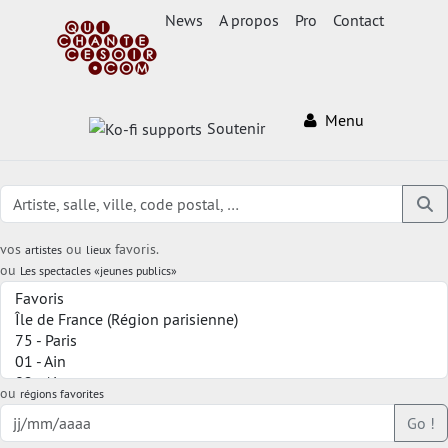
News
A propos
Pro
Contact
Menu
Soutenir
vos
ou
favoris.
artistes
lieux
ou
Les spectacles «jeunes publics»
ou
régions favorites
Go !