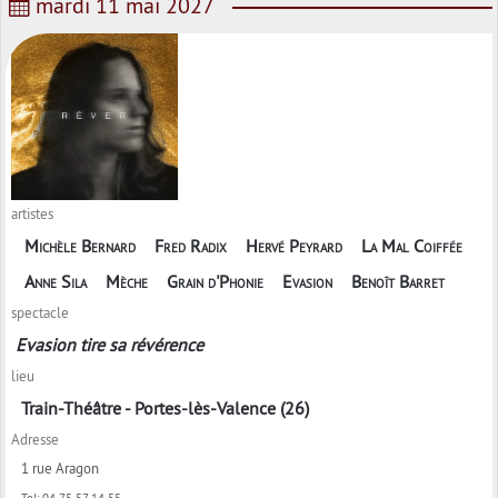
mardi 11 mai 2027
artistes
Michèle Bernard
Fred Radix
Hervé Peyrard
La Mal Coiffée
Anne Sila
Mèche
Grain d'Phonie
Evasion
Benoît Barret
spectacle
Evasion tire sa révérence
lieu
Train-Théâtre - Portes-lès-Valence (26)
Adresse
1 rue Aragon
Tel:
04 75 57 14 55