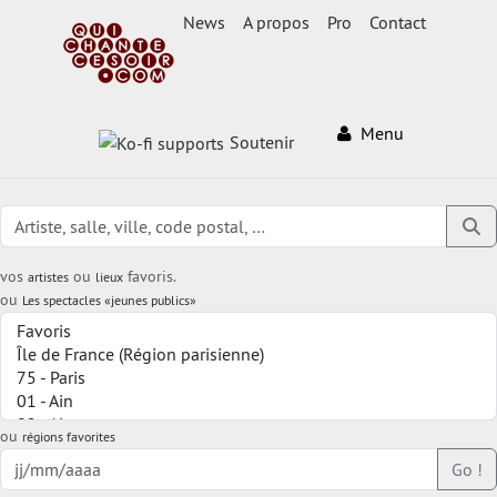
News
A propos
Pro
Contact
Menu
Soutenir
vos
ou
favoris.
artistes
lieux
ou
Les spectacles «jeunes publics»
ou
régions favorites
Go !