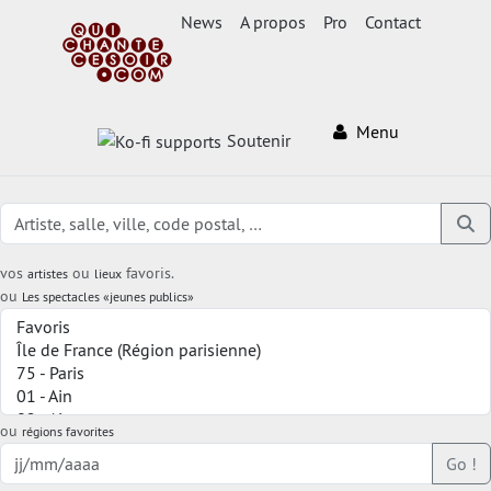
News
A propos
Pro
Contact
Menu
Soutenir
vos
ou
favoris.
artistes
lieux
ou
Les spectacles «jeunes publics»
ou
régions favorites
Go !