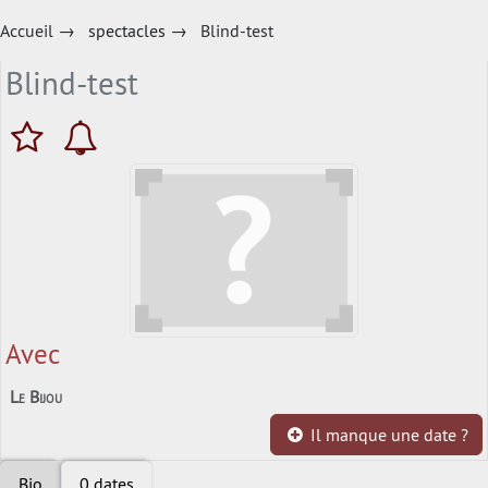
Accueil
→
spectacles
→
Blind-test
Blind-test
Avec
Le Bijou
Il manque une date ?
Bio
0 dates