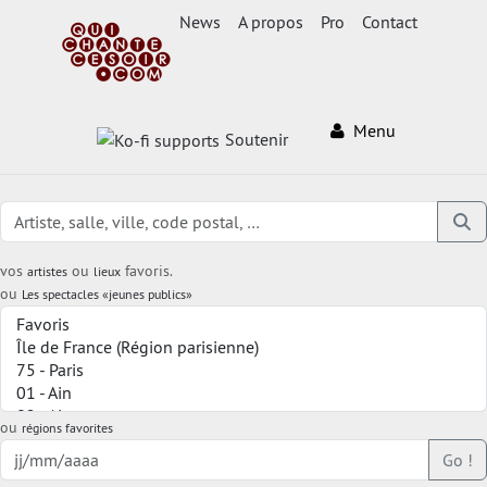
News
A propos
Pro
Contact
Menu
Soutenir
vos
ou
favoris.
artistes
lieux
ou
Les spectacles «jeunes publics»
ou
régions favorites
Go !