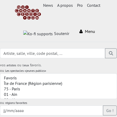
News
A propos
Pro
Contact
Menu
Soutenir
vos
ou
favoris.
artistes
lieux
ou
Les spectacles «jeunes publics»
ou
régions favorites
Go !