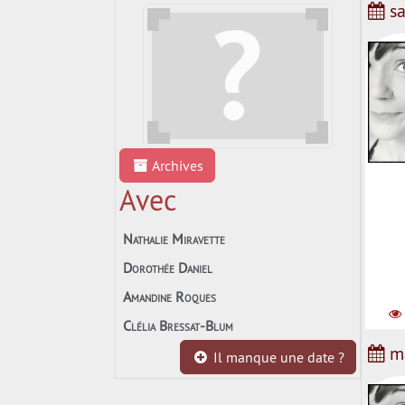
sa
Archives
Natha
Avec
Nathalie Miravette
Dorothée Daniel
Amandine Roques
Clélia Bressat-Blum
ma
Il manque une date ?