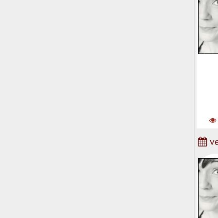
Natha
ve