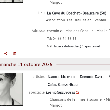
Margot.
lie Miravette
lieu
La Cave du Boschet - Beaucaire (30)
Association "Les Oreilles en Eventail"
Adresse
chemin du Mas des Consuls - Mas le 
Tel:
04 66 74 56 55
Mél:
lacave.duboschet@laposte.net
manche 11 octobre 2026
artistes
Nathalie Miravette
Dorothée Daniel
Clélia Bressat-Blum
spectacle
Les voluptueuses
Chansons de femmes à susurrer - Mi
Margot.
lie Miravette