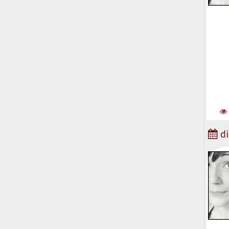
Natha
di
Natha