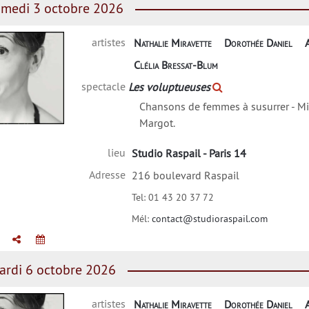
medi 3 octobre 2026
artistes
Nathalie Miravette
Dorothée Daniel
Clélia Bressat-Blum
spectacle
Les voluptueuses
Chansons de femmes à susurrer - Mi
Margot.
lie Miravette
lieu
Studio Raspail - Paris 14
Adresse
216 boulevard Raspail
Tel:
01 43 20 37 72
Mél:
contact@studioraspail.com
rdi 6 octobre 2026
artistes
Nathalie Miravette
Dorothée Daniel