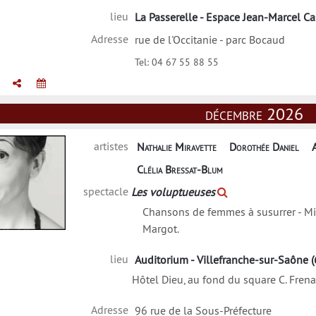
lieu
La Passerelle - Espace Jean-Marcel Cas
Adresse
rue de l'Occitanie - parc Bocaud
Tel:
04 67 55 88 55
décembre 2026
artistes
Nathalie Miravette
Dorothée Daniel
Clélia Bressat-Blum
spectacle
Les voluptueuses
Chansons de femmes à susurrer - Mi
Margot.
lie Miravette
lieu
Auditorium - Villefranche-sur-Saône (
Hôtel Dieu, au fond du square C. Frenay
Adresse
96 rue de la Sous-Préfecture