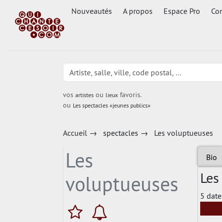
Nouveautés
A propos
Espace Pro
Con
vos
ou
favoris.
artistes
lieux
ou
Les spectacles «jeunes publics»
Accueil
→
spectacles
→
Les voluptueuses
Les
Bio
Les
voluptueuses
5 date