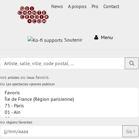
News
A propos
Pro
Contact
Menu
Soutenir
vos
ou
favoris.
artistes
lieux
ou
Les spectacles «jeunes publics»
ou
régions favorites
Go !