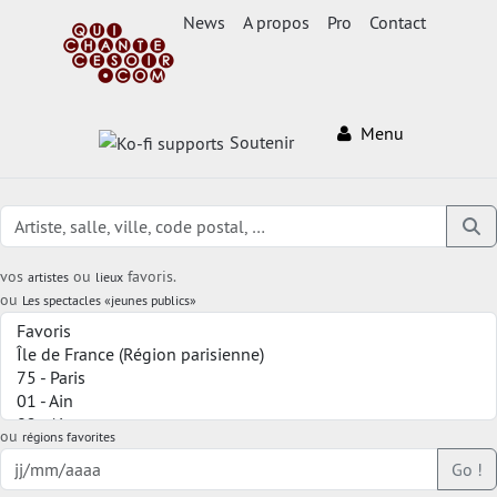
News
A propos
Pro
Contact
Menu
Soutenir
vos
ou
favoris.
artistes
lieux
ou
Les spectacles «jeunes publics»
ou
régions favorites
Go !