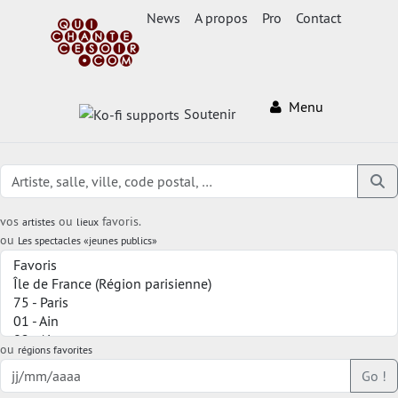
News
A propos
Pro
Contact
Menu
Soutenir
vos
ou
favoris.
artistes
lieux
ou
Les spectacles «jeunes publics»
ou
régions favorites
Go !