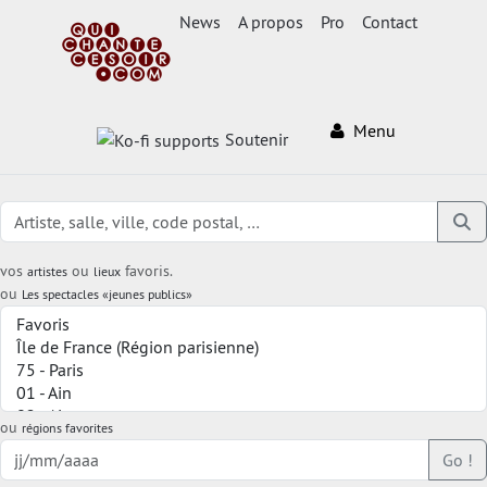
News
A propos
Pro
Contact
Menu
Soutenir
vos
ou
favoris.
artistes
lieux
ou
Les spectacles «jeunes publics»
ou
régions favorites
Go !