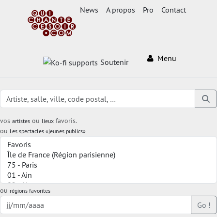
News
A propos
Pro
Contact
Menu
Soutenir
vos
ou
favoris.
artistes
lieux
ou
Les spectacles «jeunes publics»
ou
régions favorites
Go !