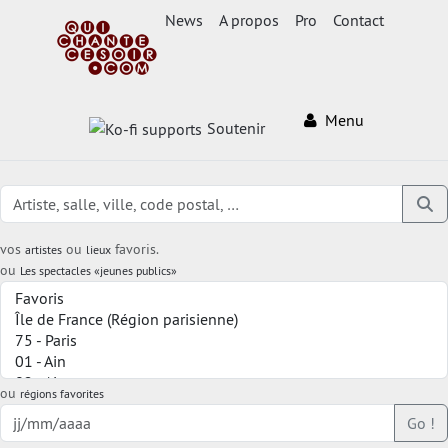
News
A propos
Pro
Contact
Menu
Soutenir
vos
ou
favoris.
artistes
lieux
ou
Les spectacles «jeunes publics»
ou
régions favorites
Go !