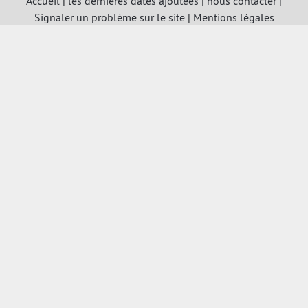
Accueil
|
les dernières dates ajoutées
|
nous contacter
|
Signaler un problème sur le site
|
Mentions légales