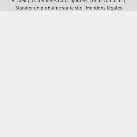
Accueil
|
les dernières dates ajoutées
|
nous contacter
|
Signaler un problème sur le site
|
Mentions légales