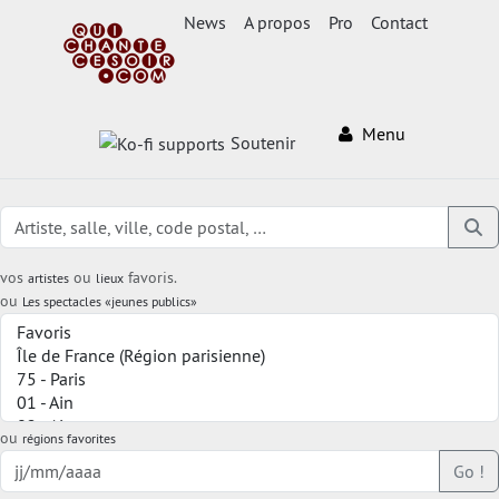
News
A propos
Pro
Contact
Menu
Soutenir
vos
ou
favoris.
artistes
lieux
ou
Les spectacles «jeunes publics»
ou
régions favorites
Go !