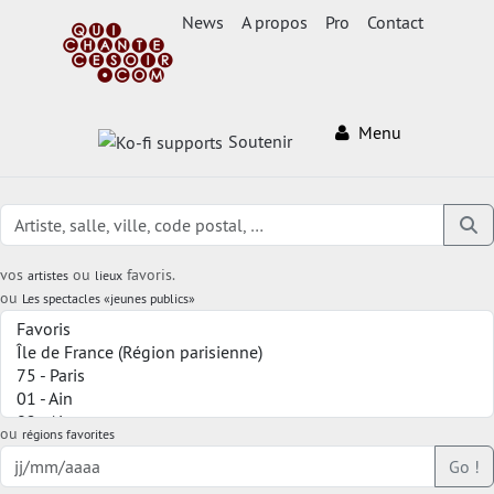
News
A propos
Pro
Contact
Menu
Soutenir
vos
ou
favoris.
artistes
lieux
ou
Les spectacles «jeunes publics»
ou
régions favorites
Go !