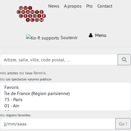
News
A propos
Pro
Contact
Menu
Soutenir
vos
ou
favoris.
artistes
lieux
ou
Les spectacles «jeunes publics»
ou
régions favorites
Go !