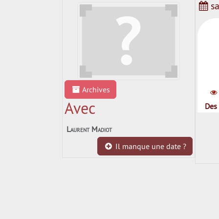
sa
Archives
Avec
Des 
Laurent Madiot
Il manque une date ?